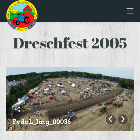
Dreschfest 2005
FvdoL_Img_00036