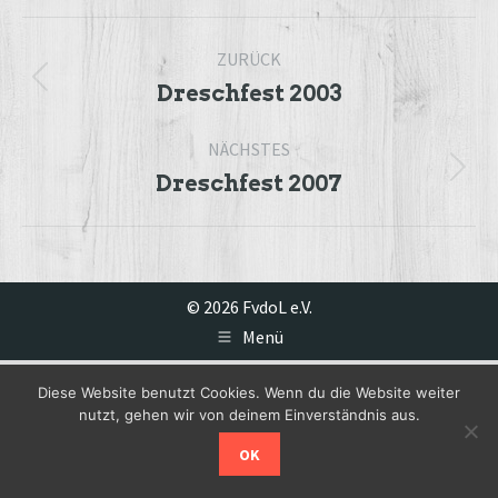
Album-
ZURÜCK
Navigation
Vorheriges
Dreschfest 2003
Album:
NÄCHSTES
Nächstes
Dreschfest 2007
Album:
© 2026 FvdoL e.V.
Menü
Diese Website benutzt Cookies. Wenn du die Website weiter
nutzt, gehen wir von deinem Einverständnis aus.
OK